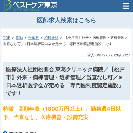
医師がはじめた
医師求人検索はこちら
転職支援のお問い合わせ
無料
医師のための
転職支援
TOP
常勤
千葉県
泌尿器科
【松戸市】外来・病棟管理・透析管理／
当直なし可／※日本透析医学会が定める「専門医制度認定施設」です！
求人ID:B7276
2026/02/27
医療法人社団松圓会 東葛クリニック病院／【松戸
市】外来・病棟管理・透析管理／当直なし可／※
日本透析医学会が定める「専門医制度認定施設」
です！
特徴
高額年収（1800万円以上）、勤務週4日以
下、当直なし、医療機器・設備充実