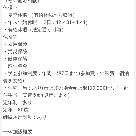
（その他応相談）
休暇 ：
・夏季休暇 （有給休暇から取得）
・年末年始休暇 （2日：12／31～1／1）
・有給休暇（法定通り付与）
保険等：
・雇用保険
・労災保険
・健康保険
・厚生年金
・学会参加制度：年間上限7日まで(参加費・出張費・宿泊
費を支給)
・住宅手当：あり(借上げの場合⇒上限100,000円/月)、赴
任手当：実費支給(規定による)
定年制：あり
定年：60歳
継続雇用制度：あり
―≪施設概要