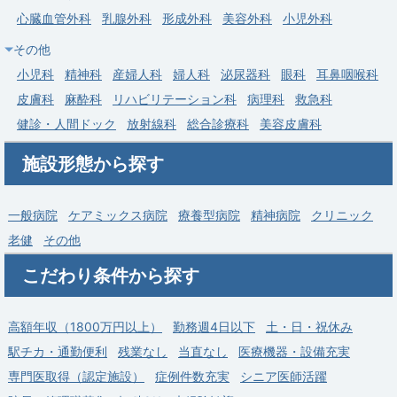
心臓血管外科
乳腺外科
形成外科
美容外科
小児外科
その他
小児科
精神科
産婦人科
婦人科
泌尿器科
眼科
耳鼻咽喉科
皮膚科
麻酔科
リハビリテーション科
病理科
救急科
健診・人間ドック
放射線科
総合診療科
美容皮膚科
施設形態から探す
一般病院
ケアミックス病院
療養型病院
精神病院
クリニック
老健
その他
こだわり条件から探す
高額年収（1800万円以上）
勤務週4日以下
土・日・祝休み
駅チカ・通勤便利
残業なし
当直なし
医療機器・設備充実
専門医取得（認定施設）
症例件数充実
シニア医師活躍