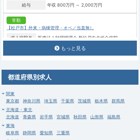
給与
年収 800万円 ～ 2,000万円
常勤
【松戸市】外来・病棟管理・オペ／当直無し
求人病院名
医療法人財団明理会 新松戸中央総合病院
もっと見る
募集科目
泌尿器科
勤務地
千葉県 松戸市
給与
年収 1,200万円 ～
都道府県別求人
常勤
【柏市】外来・病棟管理／最寄り駅から徒歩圏内
関東
東京都
神奈川県
埼玉県
千葉県
茨城県
栃木県
群馬県
求人病院名
医療法人社団葵会 柏たなか病院
北海道・東北
募集科目
泌尿器科
北海道
青森県
岩手県
宮城県
秋田県
山形県
福島県
勤務地
千葉県 柏市
東海
岐阜県
静岡県
愛知県
三重県
給与
年収 1,200万円 ～ 1,500万円