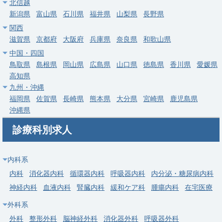
北信越
新潟県
富山県
石川県
福井県
山梨県
長野県
常勤
関西
【千葉市中央区】外来・病棟・オペ
滋賀県
京都府
大阪府
兵庫県
奈良県
和歌山県
求人病院名
非公開
中国・四国
募集科目
泌尿器科
鳥取県
島根県
岡山県
広島県
山口県
徳島県
香川県
愛媛県
高知県
勤務地
千葉県 千葉市中央区
九州・沖縄
給与
年収 1,200万円 ～ 1,800万円
福岡県
佐賀県
長崎県
熊本県
大分県
宮崎県
鹿児島県
沖縄県
常勤
診療科別求人
【松戸市】駅チカ徒歩1分・クリニック外来増員募集・週3～5日
時短も相談可
内科系
求人病院名
非公開
内科
消化器内科
循環器内科
呼吸器内科
内分泌・糖尿病内科
募集科目
泌尿器科
内科
神経内科
血液内科
腎臓内科
緩和ケア科
腫瘍内科
在宅医療
勤務地
千葉県 松戸市
外科系
給与
年収 1,000万円 ～ 2,000万円
外科
整形外科
脳神経外科
消化器外科
呼吸器外科