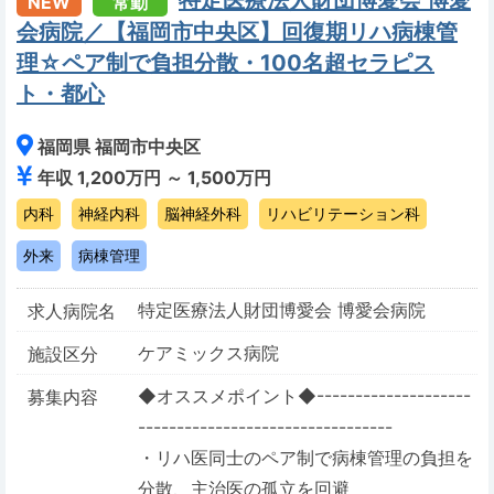
特定医療法人財団博愛会 博愛
NEW
常勤
会病院／【福岡市中央区】回復期リハ病棟管
理☆ペア制で負担分散・100名超セラピス
ト・都心
福岡県 福岡市中央区
年収 1,200万円 ～ 1,500万円
内科
神経内科
脳神経外科
リハビリテーション科
外来
病棟管理
特定医療法人財団博愛会 博愛会病院
求人病院名
ケアミックス病院
施設区分
◆オススメポイント◆--------------------
募集内容
---------------------------------
・リハ医同士のペア制で病棟管理の負担を
分散、主治医の孤立を回避