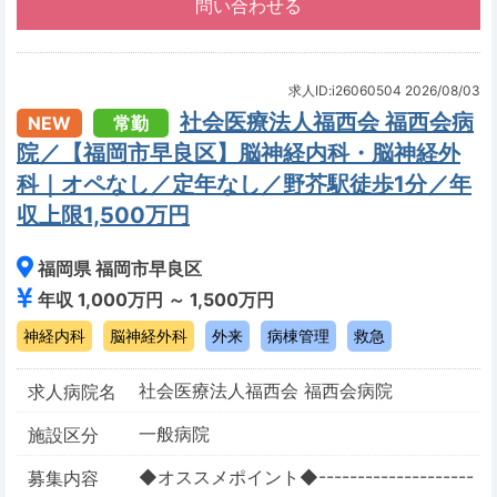
求人ID:i26060504
2026/08/03
社会医療法人福西会 福西会病
NEW
常勤
院／【福岡市早良区】脳神経内科・脳神経外
科｜オペなし／定年なし／野芥駅徒歩1分／年
収上限1,500万円
福岡県 福岡市早良区
年収 1,000万円 ～ 1,500万円
神経内科
脳神経外科
外来
病棟管理
救急
社会医療法人福西会 福西会病院
求人病院名
一般病院
施設区分
◆オススメポイント◆--------------------
募集内容