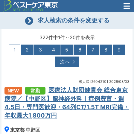
医師がはじめた
求人検索の条件を変更する
転職支援のお問い合わせ
無料
医師のための
転職支援
322件中1件～20件を表示
1
2
3
4
5
6
7
8
9
次へ
求人ID:i26042101
2026/08/03
医療法人財団健貴会 総合東京
NEW
常勤
病院／【中野区】脳神経外科｜症例豊富・週
4.5日・専門医歓迎・64列CT/1.5T MRI完備・
年収最大1,800万円
東京都 中野区