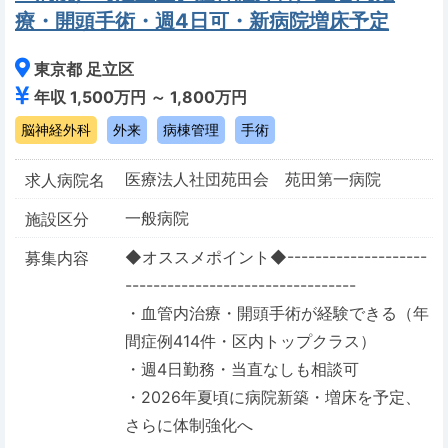
療・開頭手術・週4日可・新病院増床予定
東京都 足立区
年収 1,500万円 ～ 1,800万円
脳神経外科
外来
病棟管理
手術
医療法人社団苑田会 苑田第一病院
求人病院名
一般病院
施設区分
◆オススメポイント◆--------------------
募集内容
---------------------------------
・血管内治療・開頭手術が経験できる（年
間症例414件・区内トップクラス）
・週4日勤務・当直なしも相談可
・2026年夏頃に病院新築・増床を予定、
さらに体制強化へ