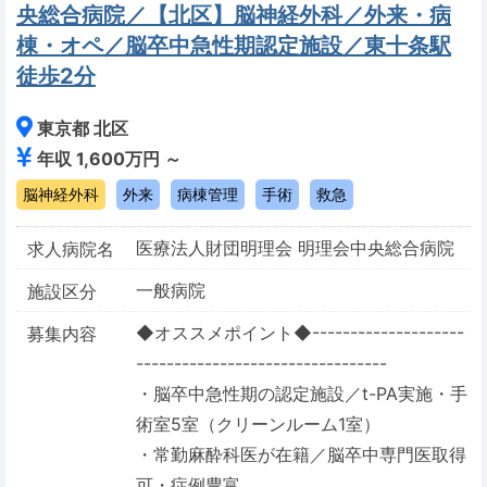
央総合病院／【北区】脳神経外科／外来・病
棟・オペ／脳卒中急性期認定施設／東十条駅
徒歩2分
東京都 北区
年収 1,600万円 ～
脳神経外科
外来
病棟管理
手術
救急
医療法人財団明理会 明理会中央総合病院
求人病院名
一般病院
施設区分
◆オススメポイント◆--------------------
募集内容
---------------------------------
・脳卒中急性期の認定施設／t-PA実施・手
術室5室（クリーンルーム1室）
・常勤麻酔科医が在籍／脳卒中専門医取得
可・症例豊富