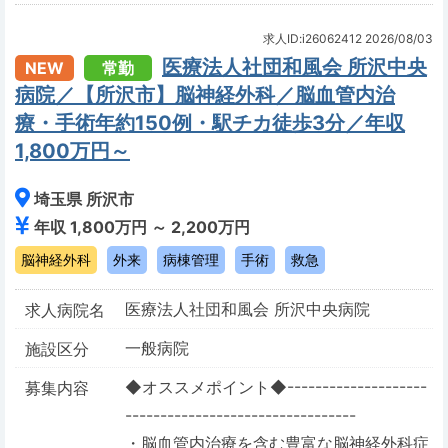
求人ID:i26062412
2026/08/03
医療法人社団和風会 所沢中央
NEW
常勤
病院／【所沢市】脳神経外科／脳血管内治
療・手術年約150例・駅チカ徒歩3分／年収
1,800万円～
埼玉県 所沢市
年収 1,800万円 ～ 2,200万円
脳神経外科
外来
病棟管理
手術
救急
医療法人社団和風会 所沢中央病院
求人病院名
一般病院
施設区分
◆オススメポイント◆--------------------
募集内容
---------------------------------
・脳血管内治療を含む豊富な脳神経外科症