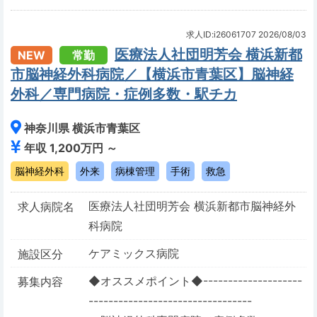
求人ID:i26061707
2026/08/03
医療法人社団明芳会 横浜新都
NEW
常勤
市脳神経外科病院／【横浜市青葉区】脳神経
外科／専門病院・症例多数・駅チカ
神奈川県 横浜市青葉区
年収 1,200万円 ～
脳神経外科
外来
病棟管理
手術
救急
医療法人社団明芳会 横浜新都市脳神経外
求人病院名
科病院
ケアミックス病院
施設区分
◆オススメポイント◆--------------------
募集内容
---------------------------------