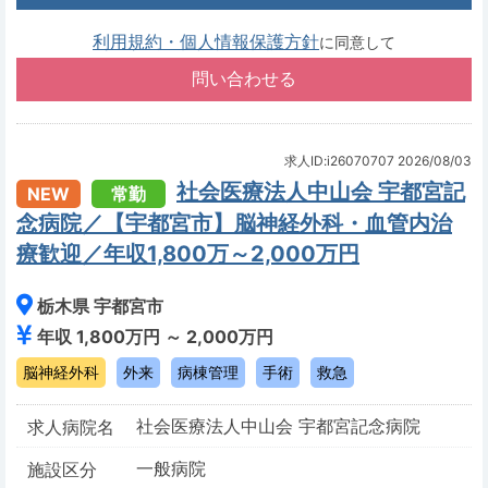
利用規約・個人情報保護方針
に同意して
求人ID:i26070707
2026/08/03
社会医療法人中山会 宇都宮記
NEW
常勤
念病院／【宇都宮市】脳神経外科・血管内治
療歓迎／年収1,800万～2,000万円
栃木県 宇都宮市
年収 1,800万円 ～ 2,000万円
脳神経外科
外来
病棟管理
手術
救急
社会医療法人中山会 宇都宮記念病院
求人病院名
一般病院
施設区分