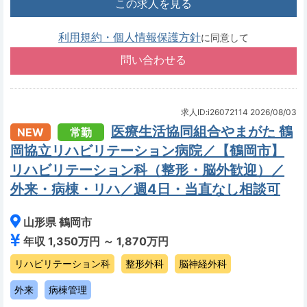
この求人を見る
利用規約・個人情報保護方針
に同意して
求人ID:i26072114
2026/08/03
医療生活協同組合やまがた 鶴
NEW
常勤
岡協立リハビリテーション病院／【鶴岡市】
リハビリテーション科（整形・脳外歓迎）／
外来・病棟・リハ／週4日・当直なし相談可
山形県 鶴岡市
年収 1,350万円 ～ 1,870万円
リハビリテーション科
整形外科
脳神経外科
外来
病棟管理