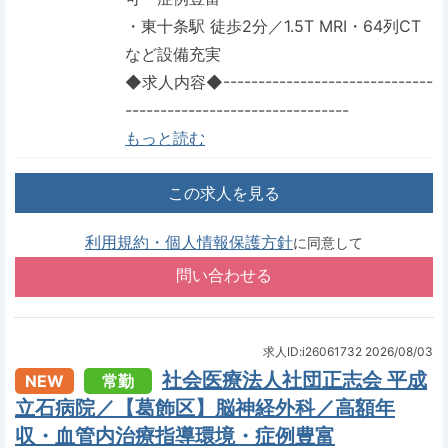
・東十条駅 徒歩2分／1.5T MRI・64列CT
など設備充実
◆求人内容◆------------------------------
--------------------------------
もっと読む
この求人を見る
利用規約・個人情報保護方針
に同意して
求人ID:i26061732
2026/08/03
社会医療法人社団正志会 平成
NEW
常勤
立石病院／【葛飾区】脳神経外科／高額年
収・血管内治療指導環境・症例豊富