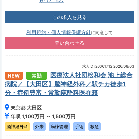
もっと読む
この求人を見る
利用規約・個人情報保護方針
に同意して
求人ID:i26061712
2026/08/03
医療法人社団松和会 池上総合
NEW
常勤
病院／【大田区】脳神経外科／駅チカ徒歩1
分・症例豊富・常勤麻酔科医在籍
東京都 大田区
年収 1,100万円 ～ 1,500万円
脳神経外科
外来
病棟管理
手術
救急