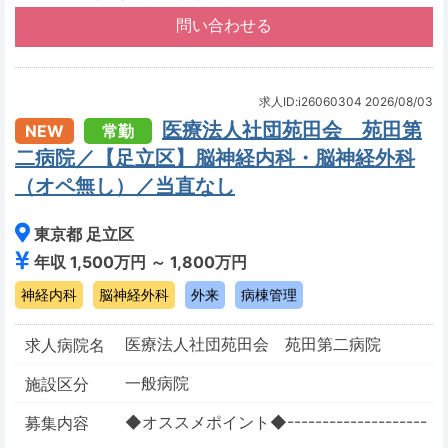
求人ID:i26060304
2026/08/03
医療法人社団苑田会 苑田第
NEW
常勤
二病院／【足立区】脳神経内科・脳神経外科
（オペ無し）／当直なし
東京都 足立区
年収 1,500万円 ～ 1,800万円
神経内科
脳神経外科
外来
病棟管理
医療法人社団苑田会 苑田第二病院
求人病院名
一般病院
施設区分
◆オススメポイント◆--------------------
募集内容