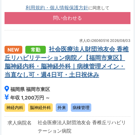
利用規約・個人情報保護方針
に同意して
求人ID:i26060516
2026/08/03
社会医療法人財団池友会 香椎
NEW
常勤
丘リハビリテーション病院／【福岡市東区】
脳神経内科・脳神経外科｜病棟管理メイン・
当直なし可・週4日可・土日祝休み
福岡県 福岡市東区
年収 1,200万円 ～
神経内科
脳神経外科
外来
病棟管理
社会医療法人財団池友会 香椎丘リハビリ
求人病院名
テーション病院