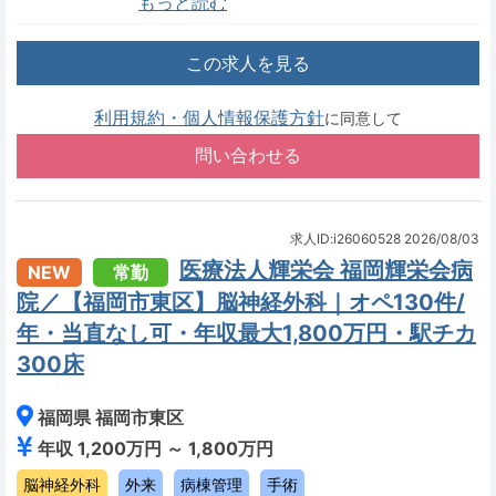
もっと読む
この求人を見る
利用規約・個人情報保護方針
に同意して
求人ID:i26060528
2026/08/03
医療法人輝栄会 福岡輝栄会病
NEW
常勤
院／【福岡市東区】脳神経外科｜オペ130件/
年・当直なし可・年収最大1,800万円・駅チカ
300床
福岡県 福岡市東区
年収 1,200万円 ～ 1,800万円
脳神経外科
外来
病棟管理
手術