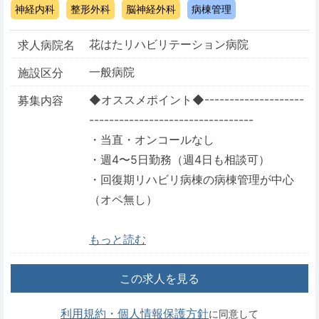
神経内科
整形外科
脳神経外科
病棟管理
花はたリハビリテーション病院
求人病院名
一般病院
施設区分
◆オススメポイント◆--------------------
募集内容
---------------------------------
・当直・オンコールなし
・週4〜5日勤務（週4日も相談可）
・回復期リハビリ病棟の病棟管理が中心
（オペ無し）
もっと読む
この求人を見る
利用規約・個人情報保護方針
に同意して