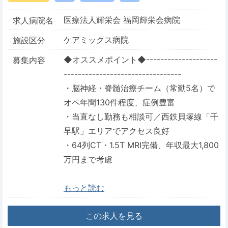
医療法人輝栄会 福岡輝栄会病院
求人病院名
ケアミックス病院
施設区分
◆オススメポイント◆--------------------
募集内容
---------------------------------
・脳神経・脊髄治療チーム（常勤5名）で
オペ年間130件程度、症例豊富
・当直なし勤務も相談可／西鉄貝塚線「千
早駅」エリアでアクセス良好
・64列CT・1.5T MRI完備、年収最大1,800
万円まで考慮
もっと読む
この求人を見る