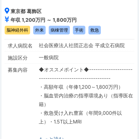
東京都 葛飾区
年収 1,200万円 ～ 1,800万円
脳神経外科
外来
病棟管理
手術
救急
社会医療法人社団正志会 平成立石病院
求人病院名
一般病院
施設区分
◆オススメポイント◆--------------------
募集内容
---------------------------------
・高額年収（年俸1,200～1,800万円）
・脳血管内治療の指導環境あり（指導医在
籍）
・救急受け入れ豊富（年間9,000件以
上）・1.5T以上MRI