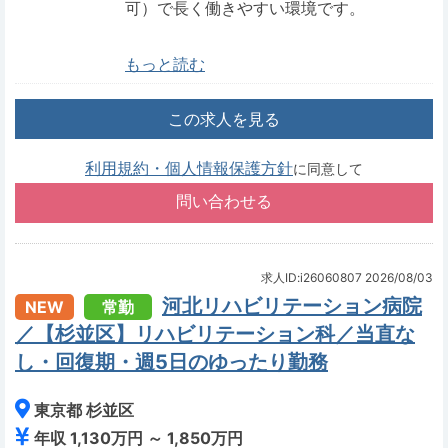
可）で長く働きやすい環境です。
もっと読む
この求人を見る
利用規約・個人情報保護方針
に同意して
求人ID:i26060807
2026/08/03
河北リハビリテーション病院
NEW
常勤
／【杉並区】リハビリテーション科／当直な
し・回復期・週5日のゆったり勤務
東京都 杉並区
年収 1,130万円 ～ 1,850万円