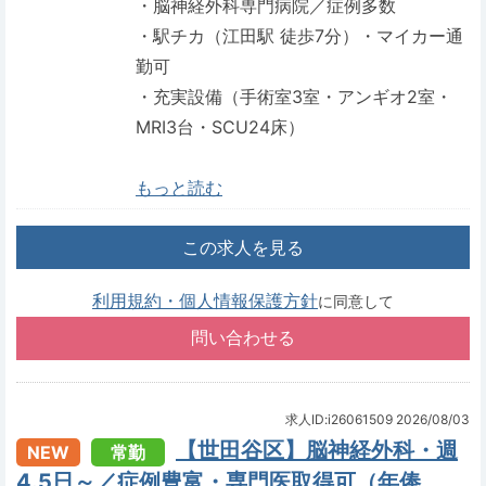
・脳神経外科専門病院／症例多数
・駅チカ（江田駅 徒歩7分）・マイカー通
勤可
・充実設備（手術室3室・アンギオ2室・
MRI3台・SCU24床）
もっと読む
この求人を見る
利用規約・個人情報保護方針
に同意して
求人ID:i26061509
2026/08/03
【世田谷区】脳神経外科・週
NEW
常勤
4.5日～／症例豊富・専門医取得可（年俸