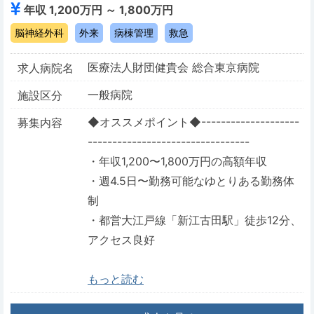
年収 1,200万円 ～ 1,800万円
脳神経外科
外来
病棟管理
救急
医療法人財団健貴会 総合東京病院
求人病院名
一般病院
施設区分
◆オススメポイント◆--------------------
募集内容
---------------------------------
・年収1,200〜1,800万円の高額年収
・週4.5日〜勤務可能なゆとりある勤務体
制
・都営大江戸線「新江古田駅」徒歩12分、
アクセス良好
もっと読む