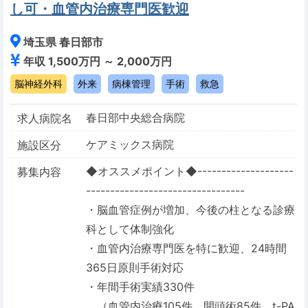
し可・血管内治療専門医歓迎
埼玉県 春日部市
年収 1,500万円 ～ 2,000万円
脳神経外科
外来
病棟管理
手術
救急
春日部中央総合病院
求人病院名
ケアミックス病院
施設区分
◆オススメポイント◆--------------------
募集内容
---------------------------------
・脳血管症例が増加、今後の柱となる診療
科として体制強化
・血管内治療専門医を特に歓迎、24時間
365日原則手術対応
・年間手術実績330件
（血管内治療105件、開頭術85件、t-PA