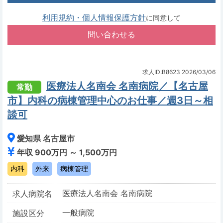
利用規約・個人情報保護方針
に同意して
求人ID:B8623
2026/03/06
医療法人名南会 名南病院／【名古屋
常勤
市】内科の病棟管理中心のお仕事／週3日～相
談可
愛知県 名古屋市
年収 900万円 ～ 1,500万円
内科
外来
病棟管理
医療法人名南会 名南病院
求人病院名
一般病院
施設区分