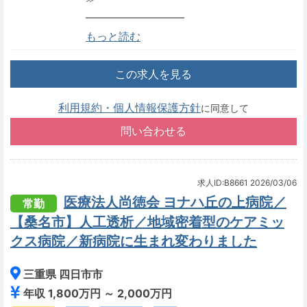
―――――――――
もっと読む
この求人を見る
利用規約・個人情報保護方針
に同意して
求人ID:B8661
2026/03/06
医療法人尚徳会 ヨナハ丘の上病院／
常勤
【桑名市】人工透析／地域密着型のケアミッ
クス病院／新病院に生まれ変わりました
三重県 四日市市
年収 1,800万円 ～ 2,000万円