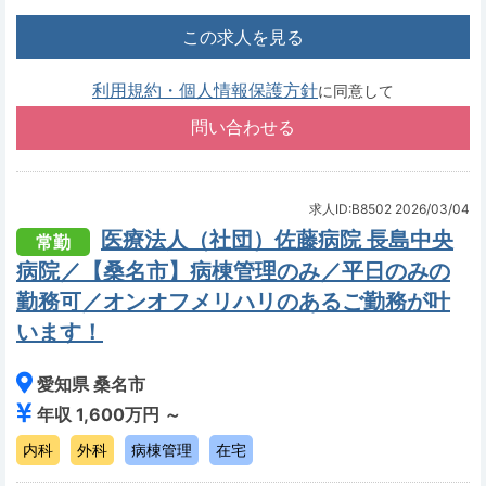
この求人を見る
利用規約・個人情報保護方針
に同意して
求人ID:B8502
2026/03/04
医療法人（社団）佐藤病院 長島中央
常勤
病院／【桑名市】病棟管理のみ／平日のみの
勤務可／オンオフメリハリのあるご勤務が叶
います！
愛知県 桑名市
年収 1,600万円 ～
内科
外科
病棟管理
在宅