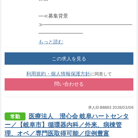
―≪募集背景
≫――――――――――――――――――
―――――――――
もっと読む
この求人を見る
利用規約・個人情報保護方針
に同意して
求人ID:B8663
2026/03/06
医療法人 澄心会 岐阜ハートセンタ
常勤
ー／【岐阜市】循環器内科／外来、病棟管
理、オペ／専門医取得可能／症例豊富