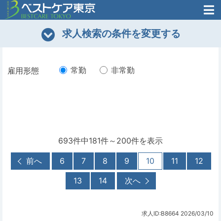
医師がはじめた
求人検索の条件を変更する
転職支援のお問い合わせ
無料
医師のための
転職支援
常勤
非常勤
雇用形態
693件中181件～200件を表示
前へ
6
7
8
9
10
11
12
13
14
次へ
求人ID:B8664
2026/03/10