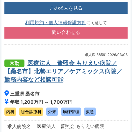
この求人を見る
利用規約・個人情報保護方針
に同意して
求人ID:B8561
2026/03/06
医療法人 普照会 もりえい病院／
常勤
【桑名市】北勢エリア／ケアミックス病院／
勤務内容など相談可能
三重県 桑名市
年収 1,200万円 ～ 1,700万円
内科
総合診療科
外来
病棟管理
救急
医療法人 普照会 もりえい病院
求人病院名