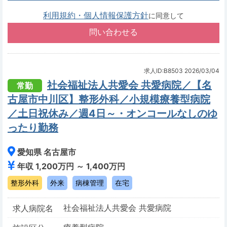
利用規約・個人情報保護方針
に同意して
求人ID:B8503
2026/03/04
社会福祉法人共愛会 共愛病院／【名
常勤
古屋市中川区】整形外科／小規模療養型病院
／土日祝休み／週4日～・オンコールなしのゆ
ったり勤務
愛知県 名古屋市
年収 1,200万円 ～ 1,400万円
整形外科
外来
病棟管理
在宅
社会福祉法人共愛会 共愛病院
求人病院名