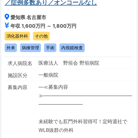
／症例多数あり／オンコールなし
愛知県 名古屋市
年収 1,600万円 ～ 1,800万円
消化器外科
その他
外来
病棟管理
手術
内視鏡検査
医療法人 野垣会 野垣病院
求人病院名
一般病院
施設区分
―≪募集内容
募集内容
≫――――――――――――――――――
―――――――――
未経験でも肛門外科習得可！定時退社で
WLB抜群の外科