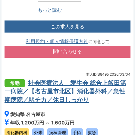
―――――――――
もっと読む
この求人を見る
利用規約・個人情報保護方針
に同意して
求人ID:B8495
2026/03/04
社会医療法人 愛生会 総合上飯田第
常勤
一病院／【名古屋市北区】消化器外科／急性
期病院／駅チカ／休日しっかり
愛知県 名古屋市
年収 1,200万円 ～ 1,600万円
消化器内科
外来
病棟管理
手術
救急