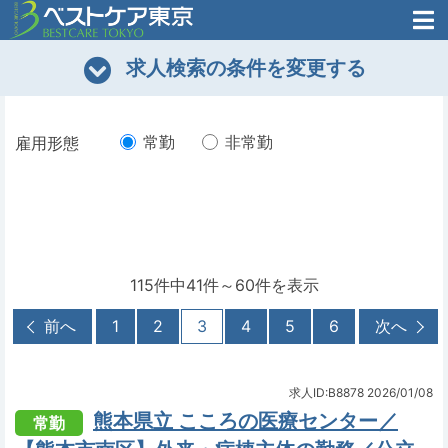
医師がはじめた
求人検索の条件を変更する
転職支援のお問い合わせ
無料
医師のための
転職支援
常勤
非常勤
雇用形態
115件中41件～60件を表示
前へ
1
2
3
4
5
6
次へ
求人ID:B8878
2026/01/08
熊本県立 こころの医療センター／
常勤