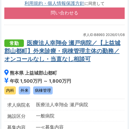
利用規約・個人情報保護方針
に同意して
求人ID:B8993
2026/01/08
医療法人幸翔会 瀬戸病院／【上益城
常勤
郡山都町】外来診療・病棟管理主体の勤務／
オンコールなし・当直なし相談可
熊本県 上益城郡山都町
年収 1,500万円 ～ 1,800万円
内科
外来
病棟管理
医療法人幸翔会 瀬戸病院
求人病院名
一般病院
施設区分
―≪募集内容
募集内容