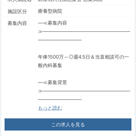
療養型病院
施設区分
―≪募集内容
募集内容
≫――――――――――――――――――
―――――――――
年俸1500万～◎週4.5日＆当直相談可の一
般内科募集
―≪募集背景
≫――――――――――――――――――
―――――――――
もっと読む
この求人を見る