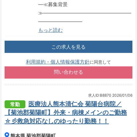
―≪募集背景
≫――――――――――――――――――
―――――――――
もっと読む
この求人を見る
利用規約・個人情報保護方針
に同意して
求人ID:B8870
2026/01/06
医療法人熊本清仁会 菊陽台病院／
常勤
【菊池郡菊陽町】外来・病棟メインのご勤務
☆彡救急対応なしのゆったり勤務！！
熊本県 菊池郡菊陽町