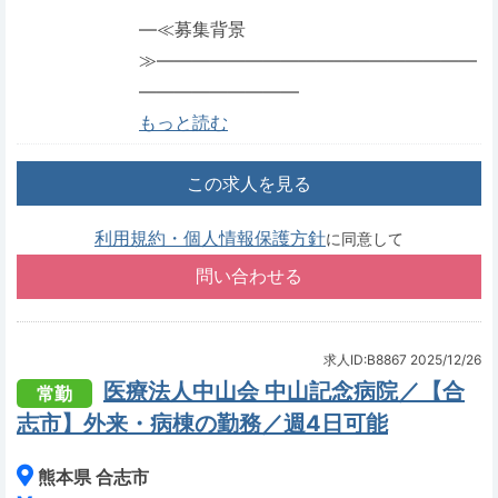
―≪募集背景
≫――――――――――――――――――
―――――――――
もっと読む
この求人を見る
利用規約・個人情報保護方針
に同意して
求人ID:B8867
2025/12/26
医療法人中山会 中山記念病院／【合
常勤
志市】外来・病棟の勤務／週4日可能
熊本県 合志市