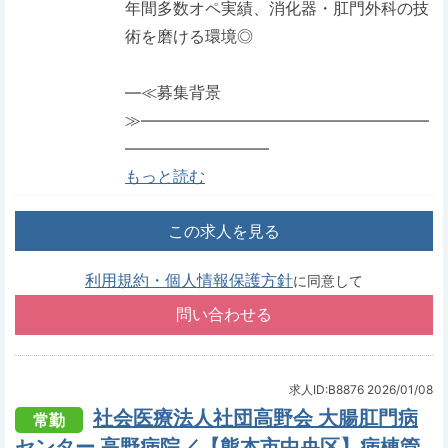
年間多数オペ実績、消化器・肛門外科の技
術を磨ける環境◎
―≪募集背景
≫――――――――――――――――――
―――――――――
もっと読む
この求人を見る
利用規約・個人情報保護方針
に同意して
求人ID:B8876
2026/01/08
社会医療法人社団高野会 大腸肛門病
常勤
センター 高野病院／【熊本市中央区】病棟管