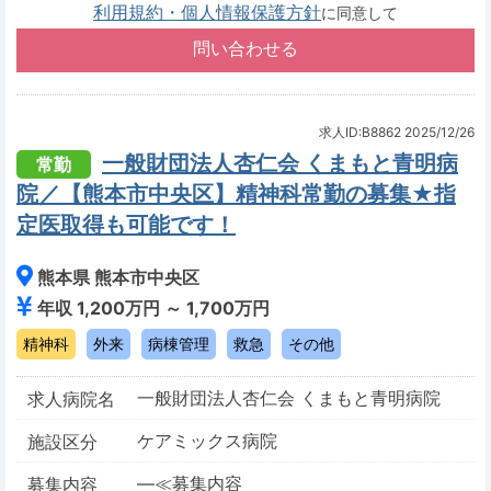
利用規約・個人情報保護方針
に同意して
求人ID:B8862
2025/12/26
一般財団法人杏仁会 くまもと青明病
常勤
院／【熊本市中央区】精神科常勤の募集★指
定医取得も可能です！
熊本県 熊本市中央区
年収 1,200万円 ～ 1,700万円
精神科
外来
病棟管理
救急
その他
一般財団法人杏仁会 くまもと青明病院
求人病院名
ケアミックス病院
施設区分
―≪募集内容
募集内容