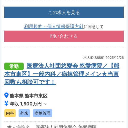
この求人を見る
利用規約・個人情報保護方針
に同意して
求人ID:B8861
2025/12/26
医療法人社団悠愛会 悠愛病院／【熊
常勤
本市東区】一般内科／病棟管理メイン★当直
回数も相談可です！
熊本県 熊本市東区
年収 1,500万円 ～
内科
外来
病棟管理
医療法人社団悠愛会 悠愛病院
求人病院名