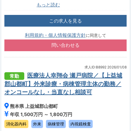
もっと読む
この求人を見る
利用規約・個人情報保護方針
に同意して
求人ID:B8992
2026/01/08
医療法人幸翔会 瀬戸病院／【上益城
常勤
郡山都町】外来診療・病棟管理主体の勤務／
オンコールなし・当直なし相談可
熊本県 上益城郡山都町
年収 1,500万円 ～ 1,800万円
消化器内科
外来
病棟管理
内視鏡検査