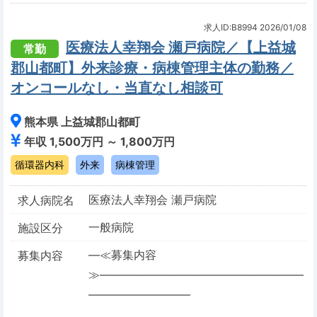
求人ID:B8994
2026/01/08
医療法人幸翔会 瀬戸病院／【上益城
常勤
郡山都町】外来診療・病棟管理主体の勤務／
オンコールなし・当直なし相談可
熊本県 上益城郡山都町
年収 1,500万円 ～ 1,800万円
循環器内科
外来
病棟管理
医療法人幸翔会 瀬戸病院
求人病院名
一般病院
施設区分
―≪募集内容
募集内容
≫――――――――――――――――――
―――――――――