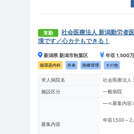
社会医療法人 新潟勤労者
常勤
境です／心カテもできる！
新潟県 新潟市秋葉区
年収 1,500
循環器内科
外来
病棟管理
その他
求人病院名
社会医療法人
施設区分
一般病院
―≪募集内容
年収1,500
募集内容