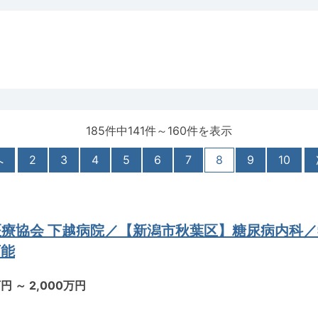
185件中141件～160件を表示
へ
2
3
4
5
6
7
8
9
10
医療協会 下越病院／【新潟市秋葉区】糖尿病内科
可能
万円 ～ 2,000万円