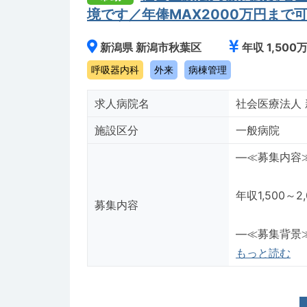
境です／年俸MAX2000万円まで
新潟県 新潟市秋葉区
年収 1,500
呼吸器内科
外来
病棟管理
求人病院名
社会医療法人
施設区分
一般病院
―≪募集内容
年収1,500
募集内容
―≪募集背景
もっと読む