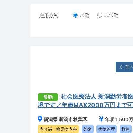
常勤
非常勤
雇用形態
前
社会医療法人 新潟勤労者
常勤
境です／年俸MAX2000万円まで
新潟県 新潟市秋葉区
年収 1,500
内分泌・糖尿病内科
外来
病棟管理
救急