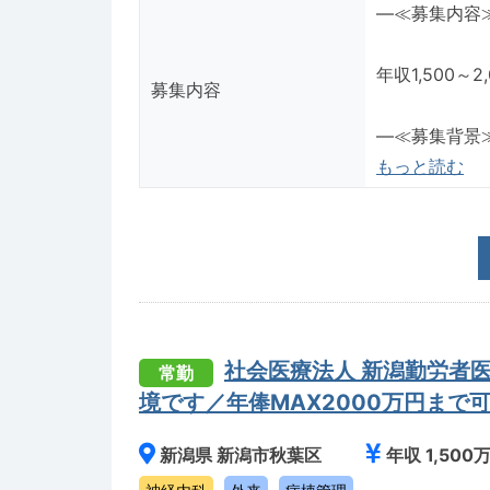
―≪募集内容
年収1,500
募集内容
―≪募集背景
もっと読む
社会医療法人 新潟勤労者
常勤
境です／年俸MAX2000万円まで
新潟県 新潟市秋葉区
年収 1,500