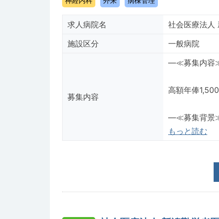
神経内科
外来
病棟管理
求人病院名
社会医療法人
施設区分
一般病院
―≪募集内容
高額年俸1,5
募集内容
―≪募集背景
もっと読む