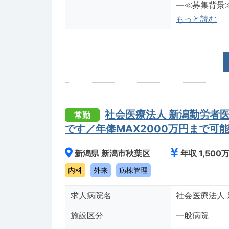
―≪募集背景
もっと読む
社会医療法人 新潟勤労者
常勤
です／年俸MAX2000万円まで可
新潟県 新潟市秋葉区
年収 1,500
内科
外来
病棟管理
求人病院名
社会医療法人
施設区分
一般病院