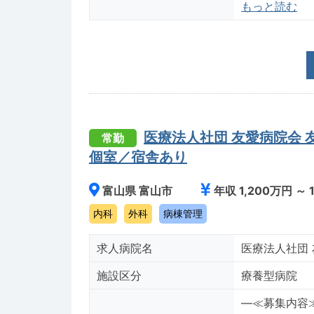
もっと読む
医療法人社団 友愛病院会
常勤
個室／宿舎あり
富山県 富山市
年収 1,200万円 ～ 
内科
外科
病棟管理
求人病院名
医療法人社団 
施設区分
療養型病院
―≪募集内容