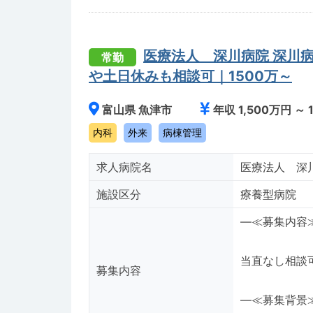
医療法人 深川病院 深川
常勤
や土日休みも相談可｜1500万～
富山県 魚津市
年収 1,500万円 ～ 
内科
外来
病棟管理
求人病院名
医療法人 深
施設区分
療養型病院
―≪募集内容
当直なし相談
募集内容
―≪募集背景