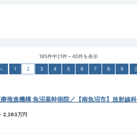
185件中21件～40件を表示
へ
1
2
3
4
5
6
7
8
9
医療推進機構 魚沼基幹病院／【南魚沼市】放射線
～ 2,283万円