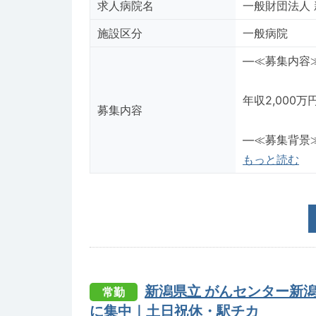
求人病院名
一般財団法人
施設区分
一般病院
―≪募集内容
年収2,000
募集内容
―≪募集背景
もっと読む
新潟県立 がんセンター新
常勤
に集中｜土日祝休・駅チカ