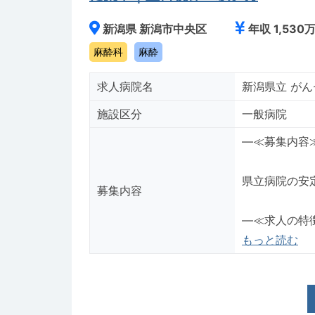
新潟県 新潟市中央区
年収 1,530
麻酔科
麻酔
求人病院名
新潟県立 が
施設区分
一般病院
―≪募集内容
県立病院の安定
募集内容
―≪求人の特
もっと読む