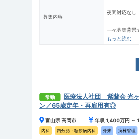
夜間対応なし
募集内容
―≪募集背景
もっと読む
医療法人社団 紫蘭会 光
常勤
ン／65歳定年・再雇用有◎
富山県 高岡市
年収 1,400万円 ～ 
内科
内分泌・糖尿病内科
外来
病棟管理